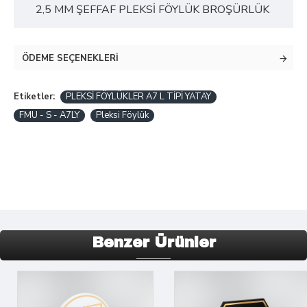
2,5 MM ŞEFFAF PLEKSİ FÖYLÜK BROŞÜRLÜK
ÖDEME SEÇENEKLERI
Etiketler:
PLEKSİ FÖYLÜKLER A7 L TİPİ YATAY
FMU - S - A7LY
Pleksi Föylük
Benzer Ürünler