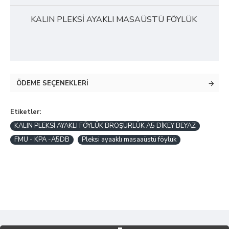
KALIN PLEKSİ AYAKLI MASAÜSTÜ FÖYLÜK
ÖDEME SEÇENEKLERI
Etiketler:
KALIN PLEKSİ AYAKLI FÖYLÜK BROŞÜRLÜK A5 DİKEY BEYAZ
FMU - KPA -A5DB
Pleksi ayaaklı masaaüstü föylük