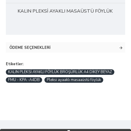
KALIN PLEKSİ AYAKLI MASAÜSTÜ FÖYLÜK
ÖDEME SEÇENEKLERI
Etiketler:
KALIN PLEKSİ AYAKLI FÖYLÜK BROŞÜRLÜK A4 DİKEY BEYAZ
FMU - KPA -A4DB
Pleksi ayaaklı masaaüstü föylük