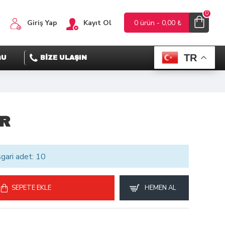
0
Giriş Yap
Kayıt Ol
0 ürün - 0,00 ₺
TR
ĞU
BİZE ULAŞIN
R
sgari adet: 10
SEPETE EKLE
HEMEN AL