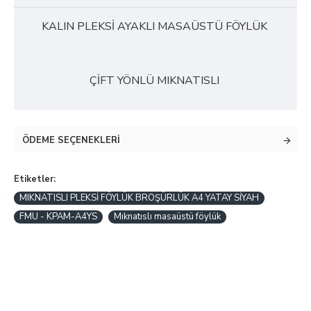
KALIN PLEKSİ AYAKLI MASAÜSTÜ FÖYLÜK
ÇİFT YÖNLÜ MIKNATISLI
ÖDEME SEÇENEKLERI
Etiketler:
MIKNATISLI PLEKSİ FÖYLÜK BROŞÜRLÜK A4 YATAY SİYAH
FMU - KPAM-A4YS
Mıknatıslı masaüstü föylük