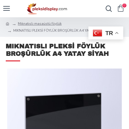
0
Mıknatıslı masaüstü föylük
MIKNATISLI PLEKSİ FÖYLÜK BROŞÜRLÜK A4 YATAY SİYAH
TR
MIKNATISLI PLEKSİ FÖYLÜK
BROŞÜRLÜK A4 YATAY SİYAH