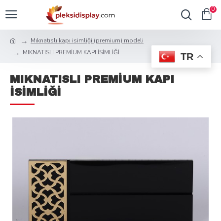
0
Mıknatıslı kapı isimliği (premium) modeli
MIKNATISLI PREMİUM KAPI İSİMLİĞİ
TR
MIKNATISLI PREMİUM KAPI
İSİMLİĞİ