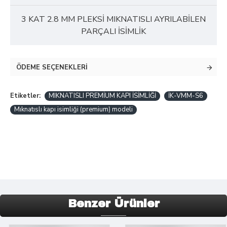
3 KAT 2.8 MM PLEKSİ MIKNATISLI AYRILABİLEN
PARÇALI İSİMLİK
ÖDEME SEÇENEKLERI
Etiketler:
MIKNATISLI PREMİUM KAPI İSİMLİĞİ
İK-VMM-S6
Mıknatıslı kapı isimliği (premium) modeli
Benzer Ürünler