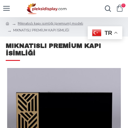
0
Mıknatıslı kapı isimliği (premium) modeli
MIKNATISLI PREMİUM KAPI İSİMLİĞİ
TR
MIKNATISLI PREMİUM KAPI
İSİMLİĞİ