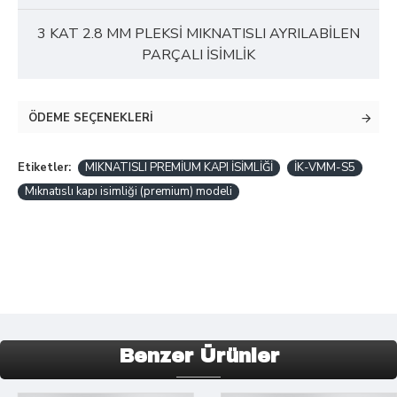
3 KAT 2.8 MM PLEKSİ MIKNATISLI AYRILABİLEN
PARÇALI İSİMLİK
ÖDEME SEÇENEKLERI
Etiketler:
MIKNATISLI PREMİUM KAPI İSİMLİĞİ
İK-VMM-S5
Mıknatıslı kapı isimliği (premium) modeli
Benzer Ürünler