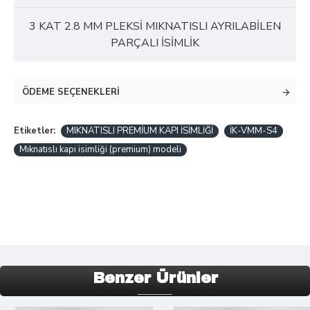
3 KAT 2.8 MM PLEKSİ MIKNATISLI AYRILABİLEN
PARÇALI İSİMLİK
ÖDEME SEÇENEKLERI
Etiketler:
MIKNATISLI PREMİUM KAPI İSİMLİĞİ
İK-VMM-S4
Mıknatıslı kapı isimliği (premium) modeli
Benzer Ürünler