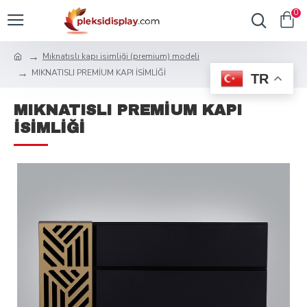
0
Mıknatıslı kapı isimliği (premium) modeli
MIKNATISLI PREMİUM KAPI İSİMLİĞİ
TR
MIKNATISLI PREMİUM KAPI
İSİMLİĞİ