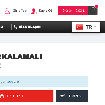
0
Giriş Yap
Kayıt Ol
0 ürün - 0,00 ₺
TR
ĞU
BİZE ULAŞIN
RKALAMALI
R
sgari adet: 5
SEPETE EKLE
HEMEN AL