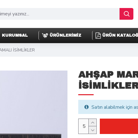
KURUMSAL
ÜRÜNLERİMİZ
ÜRÜN KATALO
MALI İSİMLİKLER
AHŞAP MA
İSİMLİKLE
Satın alabilmek için a