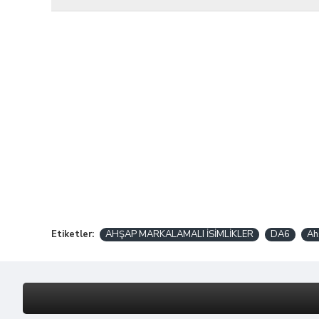
Etiketler:
AHŞAP MARKALAMALI İSİMLİKLER
DA6
Ah