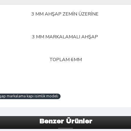
3 MM AHŞAP ZEMİN ÜZERİNE
3 MM MARKALAMALI AHŞAP
TOPLAM 6MM
şap markalama kapı isimlik modeli
Benzer Ürünler