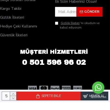
İlk Sizin Haberiniz Olsun!
Kargo Takibi
GÖNDER
Gizlilik İlkeleri
Gizlilik İlkeleri
'ni okudum ve
Hediye Çeki Kullanımı
kabul ediyorum.
Güvenlik İlkeleri
MÜŞTERİ HİZMETLERİ
0 501 596 96 02
SEPETE EKLE
HEMEN AL
© 2025 PleksiDisplay.com - Tüm Hakları Saklıdır. | Rose Reklam San.
ve Tic. Ltd. Şti Kuruluşudur.