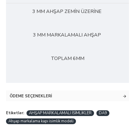
3 MM AHŞAP ZEMİN ÜZERİNE
3 MM MARKALAMALI AHŞAP
TOPLAM 6MM
ÖDEME SEÇENEKLERI
Etiketler:
AHŞAP MARKALAMALI İSİMLİKLER
DA9
Ahşap markalama kapı isimlik modeli