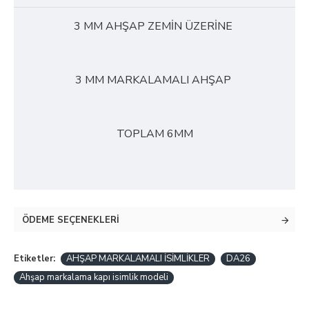
3 MM AHŞAP ZEMİN ÜZERİNE
3 MM MARKALAMALI AHŞAP
TOPLAM 6MM
ÖDEME SEÇENEKLERI
Etiketler:
AHŞAP MARKALAMALI İSİMLİKLER
DA26
Ahşap markalama kapı isimlik modeli