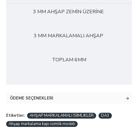
3 MM AHŞAP ZEMİN ÜZERİNE
3 MM MARKALAMALI AHŞAP
TOPLAM 6MM
ÖDEME SEÇENEKLERI
Etiketler:
AHŞAP MARKALAMALI İSİMLİKLER
DA3
Ahşap markalama kapı isimlik modeli