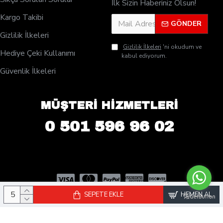
İlk Sizin Haberiniz Olsun!
Kargo Takibi
GÖNDER
Gizlilik İlkeleri
Gizlilik İlkeleri
'ni okudum ve
Hediye Çeki Kullanımı
kabul ediyorum.
Güvenlik İlkeleri
MÜŞTERİ HİZMETLERİ
0 501 596 96 02
SEPETE EKLE
HEMEN AL
© 2025 PleksiDisplay.com - Tüm Hakları Saklıdır. | Rose Reklam San.
ve Tic. Ltd. Şti Kuruluşudur.