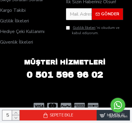
İlk Sizin Haberiniz Olsun!
Kargo Takibi
GÖNDER
Gizlilik İlkeleri
Gizlilik İlkeleri
'ni okudum ve
Hediye Çeki Kullanımı
kabul ediyorum.
Güvenlik İlkeleri
MÜŞTERİ HİZMETLERİ
0 501 596 96 02
SEPETE EKLE
HEMEN AL
© 2025 PleksiDisplay.com - Tüm Hakları Saklıdır. | Rose Reklam San.
ve Tic. Ltd. Şti Kuruluşudur.