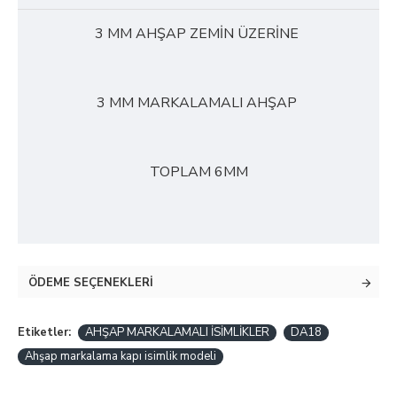
3 MM AHŞAP ZEMİN ÜZERİNE
3 MM MARKALAMALI AHŞAP
TOPLAM 6MM
ÖDEME SEÇENEKLERI
Etiketler:
AHŞAP MARKALAMALI İSİMLİKLER
DA18
Ahşap markalama kapı isimlik modeli