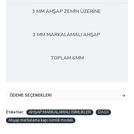
3 MM AHŞAP ZEMİN ÜZERİNE
3 MM MARKALAMALI AHŞAP
TOPLAM 6MM
ÖDEME SEÇENEKLERI
Etiketler:
AHŞAP MARKALAMALI İSİMLİKLER
DA10
Ahşap markalama kapı isimlik modeli