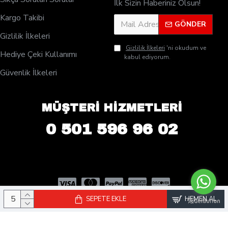
İlk Sizin Haberiniz Olsun!
Kargo Takibi
GÖNDER
Gizlilik İlkeleri
Gizlilik İlkeleri
'ni okudum ve
Hediye Çeki Kullanımı
kabul ediyorum.
Güvenlik İlkeleri
MÜŞTERİ HİZMETLERİ
0 501 596 96 02
SEPETE EKLE
HEMEN AL
© 2025 PleksiDisplay.com - Tüm Hakları Saklıdır. | Rose Reklam San.
ve Tic. Ltd. Şti Kuruluşudur.