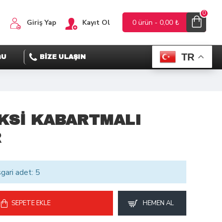
0
Giriş Yap
Kayıt Ol
0 ürün - 0,00 ₺
TR
ĞU
BİZE ULAŞIN
KSİ KABARTMALI
R
sgari adet: 5
SEPETE EKLE
HEMEN AL