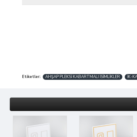
Etiketler:
AHŞAP PLEKSİ KABARTMALI İSİMLİKLER
İK-K