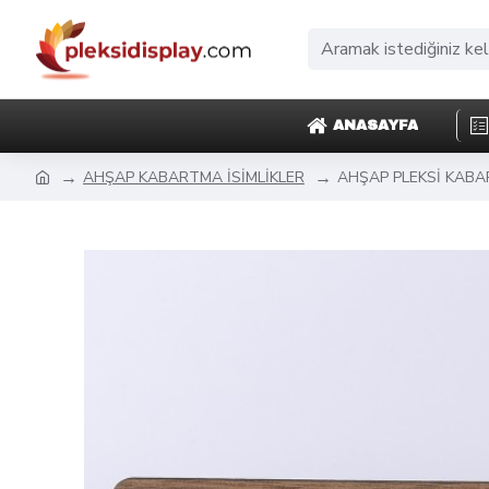
ANASAYFA
AHŞAP KABARTMA İSİMLİKLER
AHŞAP PLEKSİ KABAR