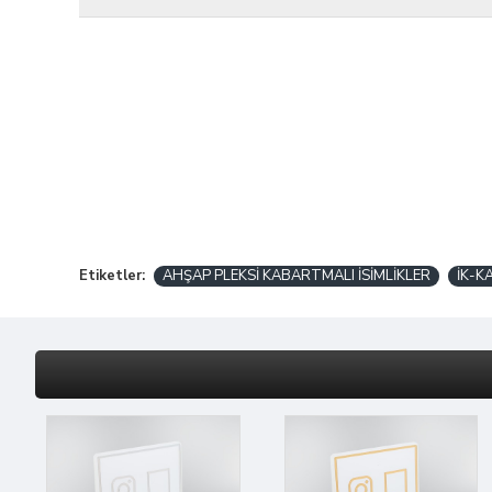
Etiketler:
AHŞAP PLEKSİ KABARTMALI İSİMLİKLER
İK-K