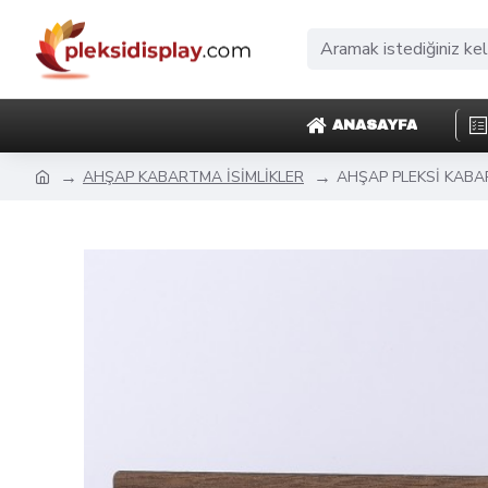
ANASAYFA
AHŞAP KABARTMA İSİMLİKLER
AHŞAP PLEKSİ KABAR