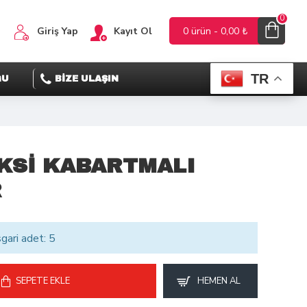
0
Giriş Yap
Kayıt Ol
0 ürün - 0,00 ₺
TR
ĞU
BİZE ULAŞIN
KSİ KABARTMALI
R
sgari adet: 5
SEPETE EKLE
HEMEN AL