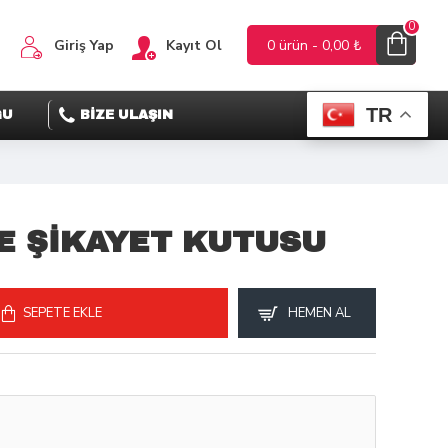
0
Giriş Yap
Kayıt Ol
0 ürün - 0,00 ₺
TR
ĞU
BİZE ULAŞIN
VE ŞİKAYET KUTUSU
SEPETE EKLE
HEMEN AL