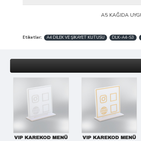
A5 KAĞIDA UYG
Etiketler:
A4 DİLEK VE ŞİKAYET KUTUSU
DLK-A4-S3
VIP KAREKOD MENÜ
VIP KAREKOD MENÜ