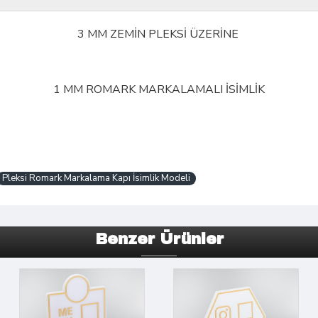
3 MM ZEMİN PLEKSİ ÜZERİNE
1 MM ROMARK MARKALAMALI İSİMLİK
Pleksi Romark Markalama Kapı İsimlik Modeli
Benzer Ürünler