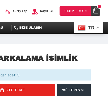
0
Giriş Yap
Kayıt Ol
0 ürün - 0,00 ₺
TR
ĞU
BİZE ULAŞIN
RKALAMA İSİMLİK
sgari adet: 5
SEPETE EKLE
HEMEN AL