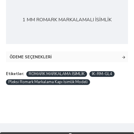
1 MM ROMARK MARKALAMALI İSİMLİK
ÖDEME SEÇENEKLERI
Etiketler:
ROMARK MARKALAMA İSİMLİK
İK-RM-GL4
Pleksi Romark Markalama Kapı İsimlik Modeli