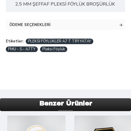
2,5 MM ŞEFFAF PLEKSİ FÖYLÜK BROŞÜRLÜK
ÖDEME SEÇENEKLERI
Etiketler:
PLEKSİ FÖYLÜKLER A7 T TİPİ YATAY
FMU - S - A7TY
Pleksi Föylük
Benzer Ürünler