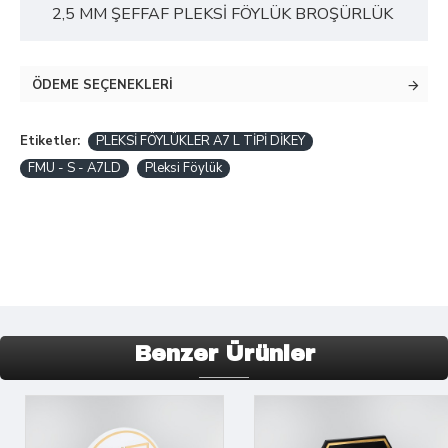
2,5 MM ŞEFFAF PLEKSİ FÖYLÜK BROŞÜRLÜK
ÖDEME SEÇENEKLERI
Etiketler:
PLEKSİ FÖYLÜKLER A7 L TİPİ DİKEY
FMU - S - A7LD
Pleksi Föylük
Benzer Ürünler