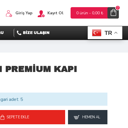
0
Giriş Yap
Kayıt Ol
0 ürün - 0,00 ₺
TR
ĞU
BİZE ULAŞIN
I PREMİUM KAPI
sgari adet: 5
SEPETE EKLE
HEMEN AL