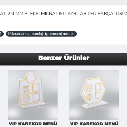
KAT 2.8 MM PLEKSİ MIKNATISLI AYRILABİLEN PARÇALI İSİM
4
Mıknatıslı kapı isimliği (premium) modeli
Benzer Ürünler
VIP KAREKOD MENÜ
VIP KAREKOD MENÜ