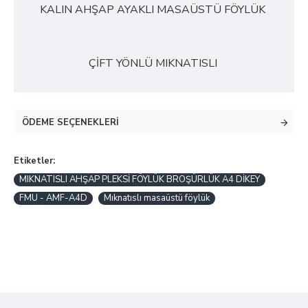
KALIN AHŞAP AYAKLI MASAÜSTÜ FÖYLÜK
ÇİFT YÖNLÜ MIKNATISLI
ÖDEME SEÇENEKLERI
Etiketler:
MIKNATISLI AHŞAP PLEKSİ FÖYLÜK BROŞÜRLÜK A4 DİKEY
FMU - AMF-A4D
Mıknatıslı masaüstü föylük