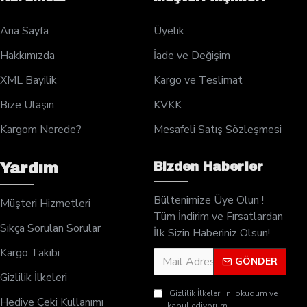
Ana Sayfa
Üyelik
Hakkımızda
İade ve Değişim
XML Bayilik
Kargo ve Teslimat
Bize Ulaşın
KVKK
Kargom Nerede?
Mesafeli Satış Sözleşmesi
Bizden Haberler
Yardım
Bültenimize Üye Olun !
Müşteri Hizmetleri
Tüm İndirim ve Fırsatlardan
Sıkça Sorulan Sorular
İlk Sizin Haberiniz Olsun!
Kargo Takibi
GÖNDER
Gizlilik İlkeleri
Gizlilik İlkeleri
'ni okudum ve
Hediye Çeki Kullanımı
kabul ediyorum.