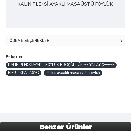
KALIN PLEKSİ AYAKLI MASAÜSTÜ FÖYLÜK
ÖDEME SEÇENEKLERI
Etiketler:
KALIN PLEKSİ AYAKLI FÖYLÜK BROŞÜRLÜK A6 YATAY ŞEFFAF
FMU - KPA -A6YG
Pleksi ayaaklı masaaüstü föylük
Benzer Ürünler