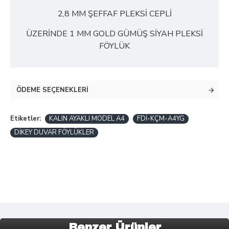
2,8 MM ŞEFFAF PLEKSİ CEPLİ
ÜZERİNDE 1 MM GOLD GÜMÜŞ SİYAH PLEKSİ
FÖYLÜK
ÖDEME SEÇENEKLERI
Etiketler:
KALIN AYAKLI MODEL A4
FDİ-KÇM-A4YG
DİKEY DUVAR FÖYLÜKLER
Benzer Ürünler