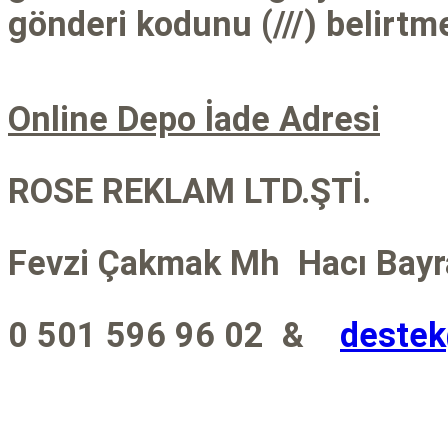
gönderi kodunu (///) belirtme
Online Depo İade Adresi
ROSE REKLAM LTD.ŞTİ.
Fevzi Çakmak Mh
Hacı Bayr
0 501 596 96 02
&
deste