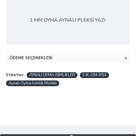
1 MM OYMA AYNALI PLEKSİ YAZI
ÖDEME SEÇENEKLERI
Etiketler:
AYNALI OYMA İSİMLİKLER
3 İK-OM-RS4
Aynalı Oyma İsimlik Modeli