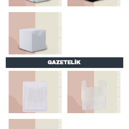
MASAÜSTÜ DİLEK
ŞİKAYET KUTULARI
GAZETELİK
GAZETELİK
GAZETELİK
GAZETELİK