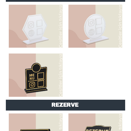
KARE MODELLER
AHŞAP AYAKLI
REZERVE
A TİPİ MODELLER
MODELLER