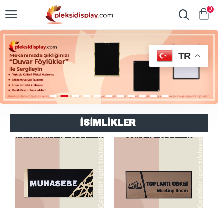
0
TR
İSİMLİKLER
KABARTMALI MODELLER
OYMALI MODELLER
AHŞAP VE PLEKSİ
ROMARK MODELLER