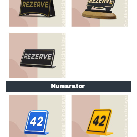
L TİPİ MODELLER
Numarator
NUMARATÖR
NUMARATÖR