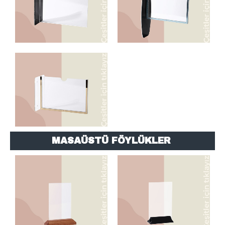
BÜKÜM ÇITALI
MODELLER
AHŞAP AYAKLI
PLEKSİ AYAKLI
MASAÜSTÜ FÖYLÜKLER
MODELLER
MODELLER
KALIN AYAKLI