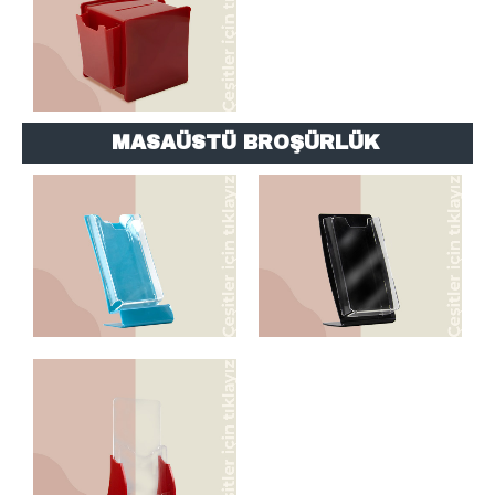
MASAÜSTÜ BROŞÜRLÜK
BROŞÜRLÜK
BROŞÜRLÜK
BROŞÜRLÜK