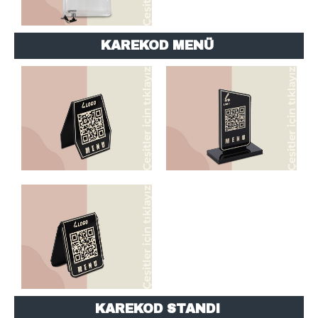
KAREKOD MENÜ
A TİPİ MODELLER
T TİPİ MODELLER
L TİPİ MODELLER
KAREKOD STANDI
ALTIGEN MODELLER
OVAL MODELLER