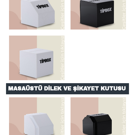
TİPBOX KUTULAR
MASAÜSTÜ DİLEK
MASAÜSTÜ DİLEK
MASAÜSTÜ DİLEK VE ŞİKAYET KUTUSU
ŞİKAYET KUTULARI
ŞİKAYET KUTULARI