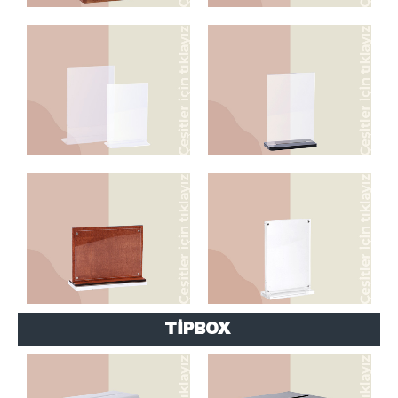
BÜKÜM MODELLER
MODELLER
AHŞAP MIKNATISLI
MIKNATISLI MODELLER
MODELLER
TİPBOX
TİPBOX KUTULAR
TİPBOX KUTULAR